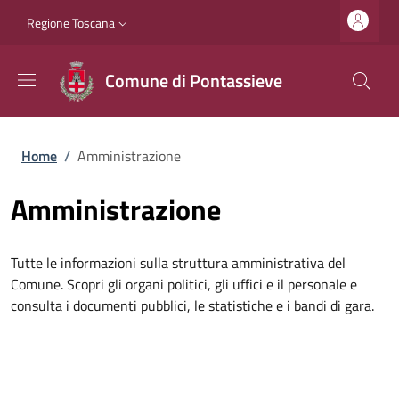
Salta al contenuto principale
Vai al contenuto del piè di pagina
Slim top
Regione Toscana
Comune di Pontassieve
Briciole di pane
Home
/
Amministrazione
Amministrazione
Tutte le informazioni sulla struttura amministrativa del
Comune. Scopri gli organi politici, gli uffici e il personale e
consulta i documenti pubblici, le statistiche e i bandi di gara.