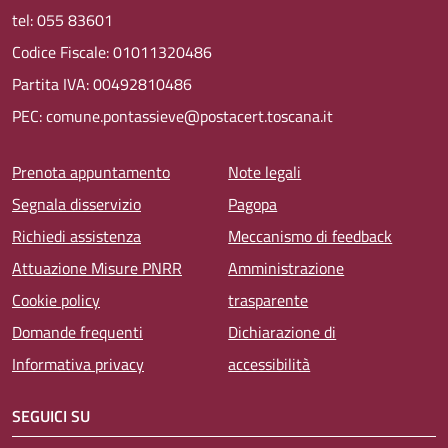
tel: 055 83601
Codice Fiscale: 01011320486
Partita IVA: 00492810486
PEC: comune.pontassieve@postacert.toscana.it
Menu piè di pagina
Prenota appuntamento
Note legali
Segnala disservizio
Pagopa
Richiedi assistenza
Meccanismo di feedback
Attuazione Misure PNRR
Amministrazione
Cookie policy
trasparente
Domande frequenti
Dichiarazione di
Informativa privacy
accessibilità
SEGUICI SU