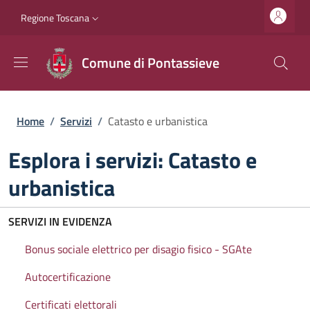
Salta al contenuto principale
Vai al contenuto del piè di pagina
Slim top
Regione Toscana
Comune di Pontassieve
Briciole di pane
Home
/
Servizi
/
Catasto e urbanistica
Esplora i servizi: Catasto e
urbanistica
SERVIZI IN EVIDENZA
Bonus sociale elettrico per disagio fisico - SGAte
Autocertificazione
Certificati elettorali