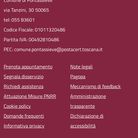
via Tanzini, 30 50065
tel: 055 83601
Codice Fiscale: 01011320486
Partita IVA: 00492810486
PEC: comune.pontassieve@postacert.toscana.it
Menu piè di pagina
Prenota appuntamento
Note legali
Segnala disservizio
Pagopa
Richiedi assistenza
Meccanismo di feedback
Attuazione Misure PNRR
Amministrazione
Cookie policy
trasparente
Domande frequenti
Dichiarazione di
Informativa privacy
accessibilità