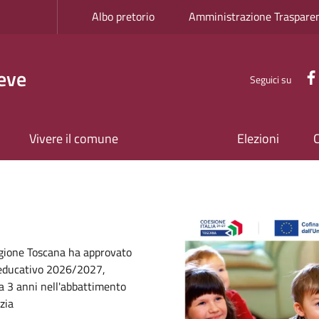
e
Albo pretorio
Amministrazione Traspare
eve
Seguici su
Vivere il comune
Elezioni
a
Image
egione Toscana ha approvato
o educativo 2026/2027,
 a 3 anni nell'abbattimento
zia