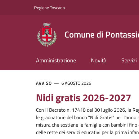
Comune di Pontassiev
Slim top
Salta al contenuto principale
Vai al contenuto del piè di pagina
Regione Toscana
Comune di Pontassi
Amministrazione
Novità
Servizi
Contenuti in evidenz
AVVISO
6 AGOSTO 2026
Nidi gratis 2026-2027
Con il Decreto n. 17418 del 30 luglio 2026, la R
le graduatorie del bando "Nidi Gratis" per l'ann
misura che sostiene le famiglie con bambini fino
delle rette dei servizi educativi per la prima infan