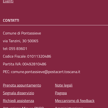
Eventi
CONTATTI
Comune di Pontassieve
via Tanzini, 30 50065
tel: 055 83601
Codice Fiscale: 01011320486
Partita IVA: 00492810486
PEC: comune.pontassieve@postacert.toscana.it
Menu piè di pagina
Prenota appuntamento
Note legali
Segnala disservizio
Pagopa
Richiedi assistenza
Meccanismo di feedback