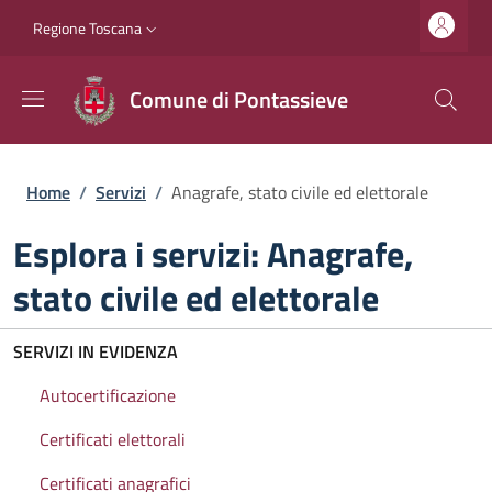
Salta al contenuto principale
Vai al contenuto del piè di pagina
Slim top
Regione Toscana
Comune di Pontassieve
Briciole di pane
Home
/
Servizi
/
Anagrafe, stato civile ed elettorale
Esplora i servizi: Anagrafe,
stato civile ed elettorale
SERVIZI IN EVIDENZA
Autocertificazione
Certificati elettorali
Certificati anagrafici