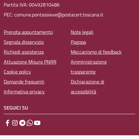
Partita IVA: 00492810486
PEC: comune.pontassieve@postacert.toscana.it
Menu piè di pagina
Prenota appuntamento
Note legali
Segnala disservizio
Pagopa
Richiedi assistenza
Meccanismo di feedback
Attuazione Misure PNRR
Amministrazione
Cookie policy
trasparente
Domande frequenti
Dichiarazione di
Informativa privacy
accessibilità
SEGUICI SU
Facebook
Instagram
Telegram
WhatsApp
YouTube