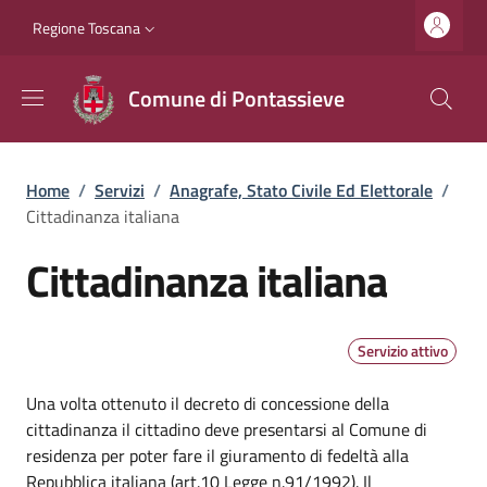
Salta al contenuto principale
Vai al contenuto del piè di pagina
Slim top
Regione Toscana
Comune di Pontassieve
Briciole di pane
Home
/
Servizi
/
Anagrafe, Stato Civile Ed Elettorale
/
Cittadinanza italiana
Cittadinanza italiana
Servizio attivo
Dettagli
Una volta ottenuto il decreto di concessione della
cittadinanza il cittadino deve presentarsi al Comune di
residenza per poter fare il giuramento di fedeltà alla
Repubblica italiana (art.10 Legge n.91/1992). Il