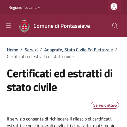
Salta al contenuto principale
Vai al contenuto del piè di pagina
Slim top
Regione Toscana
Comune di Pontassieve
Briciole di pane
Home
/
Servizi
/
Anagrafe, Stato Civile Ed Elettorale
/
Certificati ed estratti di stato civile
Certificati ed estratti di
stato civile
Servizio attivo
Dettagli
Il servizio consente di richiedere il rilascio di certificati,
estratti e copie integrali degli atti di nascita, matrimonio,