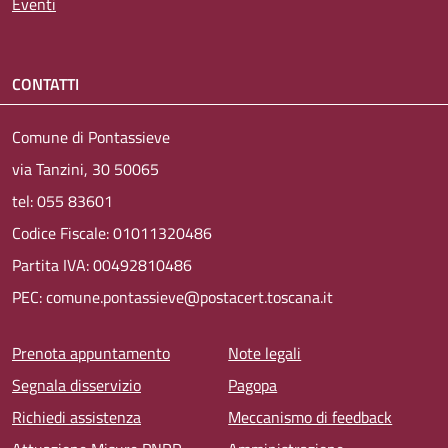
Eventi
CONTATTI
Comune di Pontassieve
via Tanzini, 30 50065
tel: 055 83601
Codice Fiscale: 01011320486
Partita IVA: 00492810486
PEC: comune.pontassieve@postacert.toscana.it
Menu piè di pagina
Prenota appuntamento
Note legali
Segnala disservizio
Pagopa
Richiedi assistenza
Meccanismo di feedback