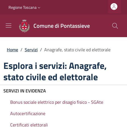
Salta al contenuto principale
Vai al contenuto del piè di pagina
Slim top
Regione Toscana
Comune di Pontassieve
Briciole di pane
Home
/
Servizi
/
Anagrafe, stato civile ed elettorale
Esplora i servizi: Anagrafe,
stato civile ed elettorale
SERVIZI IN EVIDENZA
Bonus sociale elettrico per disagio fisico - SGAte
Autocertificazione
Certificati elettorali