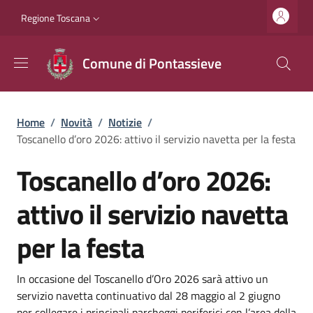
Salta al contenuto principale
Vai al contenuto del piè di pagina
Slim top
Regione Toscana
Comune di Pontassieve
Briciole di pane
Home
/
Novità
/
Notizie
/
Toscanello d’oro 2026: attivo il servizio navetta per la festa
Toscanello d’oro 2026:
attivo il servizio navetta
per la festa
Dettagli
Descrizione breve
In occasione del Toscanello d’Oro 2026 sarà attivo un
servizio navetta continuativo dal 28 maggio al 2 giugno
per collegare i principali parcheggi periferici con l’area della