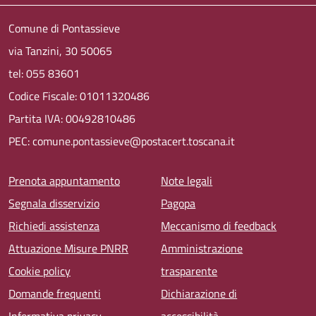
Comune di Pontassieve
via Tanzini, 30 50065
tel: 055 83601
Codice Fiscale: 01011320486
Partita IVA: 00492810486
PEC: comune.pontassieve@postacert.toscana.it
Menu piè di pagina
Prenota appuntamento
Note legali
Segnala disservizio
Pagopa
Richiedi assistenza
Meccanismo di feedback
Attuazione Misure PNRR
Amministrazione
Cookie policy
trasparente
Domande frequenti
Dichiarazione di