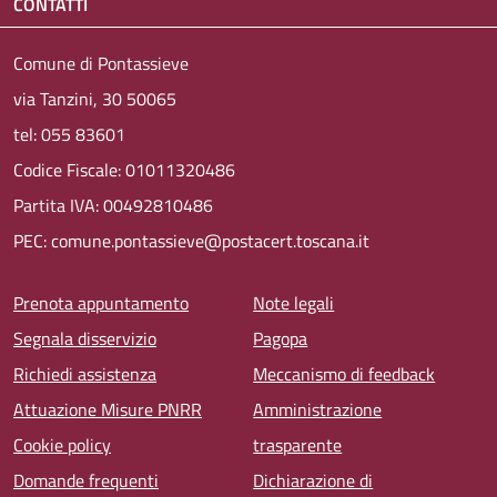
CONTATTI
Comune di Pontassieve
via Tanzini, 30 50065
tel: 055 83601
Codice Fiscale: 01011320486
Partita IVA: 00492810486
PEC: comune.pontassieve@postacert.toscana.it
Menu piè di pagina
Prenota appuntamento
Note legali
Segnala disservizio
Pagopa
Richiedi assistenza
Meccanismo di feedback
Attuazione Misure PNRR
Amministrazione
Cookie policy
trasparente
Domande frequenti
Dichiarazione di