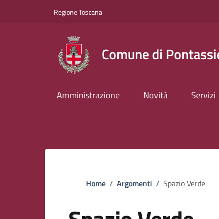
Slim top
Salta al contenuto principale
Vai al contenuto del piè di pagina
Regione Toscana
Comune di Pontassi
Amministrazione
Novità
Servizi
Briciole di pane
Home
/
Argomenti
/
Spazio Verde