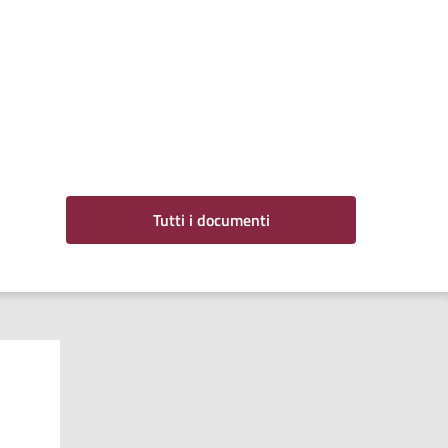
da - Valle Dell'Inferno - ANPIL
Tutti i documenti