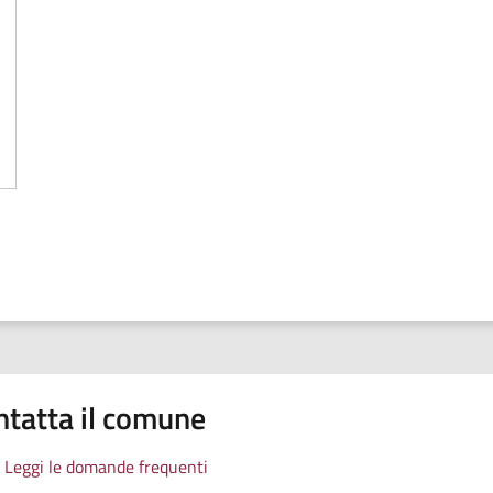
turale Protetta di Interesse Locale Poggio Ripaghera - Santa Brigi
ntatta il comune
Leggi le domande frequenti