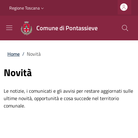
Salta al contenuto principale
Vai al contenuto del piè di pagina
Slim top
Regione Toscana
Comune di Pontassieve
Briciole di pane
Home
/
Novità
Novità
Le notizie, i comunicati e gli avvisi per restare aggiornati sulle
ultime novità, opportunità e cosa succede nel territorio
comunale.