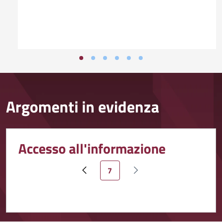
Argomenti in evidenza
Accesso all'informazione
Pagina attuale
7
Pagina precedente
Pagina successiva