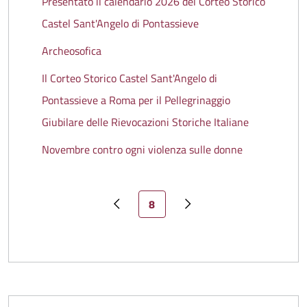
Presentato il calendario 2026 del Corteo Storico
Castel Sant'Angelo di Pontassieve
Archeosofica
Il Corteo Storico Castel Sant'Angelo di
Pontassieve a Roma per il Pellegrinaggio
Giubilare delle Rievocazioni Storiche Italiane
Novembre contro ogni violenza sulle donne
Pagina attuale
8
Pagina precedente
Pagina successiva