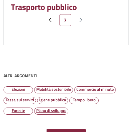
Trasporto pubblico
Pagina attuale
7
Pagina precedente
Pagina successiva
ALTRI ARGOMENTI
Elezioni
Mobilità sostenibile
Commercio al minuto
Tassa sui servizi
Igiene pubblica
Tempo libero
Foreste
Piano di sviluppo