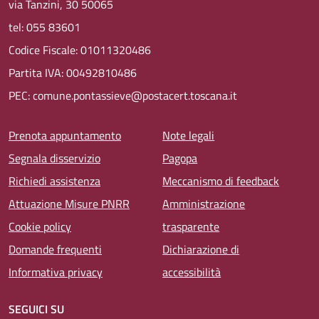
via Tanzini, 30 50065
tel: 055 83601
Codice Fiscale: 01011320486
Partita IVA: 00492810486
PEC: comune.pontassieve@postacert.toscana.it
Menu piè di pagina
Prenota appuntamento
Note legali
Segnala disservizio
Pagopa
Richiedi assistenza
Meccanismo di feedback
Attuazione Misure PNRR
Amministrazione
Cookie policy
trasparente
Domande frequenti
Dichiarazione di
Informativa privacy
accessibilità
SEGUICI SU