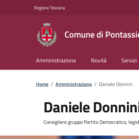
Slim top
Salta al contenuto principale
Vai al contenuto del piè di pagina
Regione Toscana
Comune di Pontassi
Amministrazione
Novità
Servizi
Briciole di pane
Home
/
Amministrazione
/
Daniele Donnini
Daniele Donnin
Consigliere gruppo Partito Democratico, leg