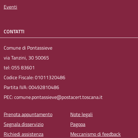
Eventi
CONTATTI
Comune di Pontassieve
via Tanzini, 30 50065
tel: 055 83601
Codice Fiscale: 01011320486
Partita IVA: 00492810486
PEC: comune.pontassieve@postacert.toscana.it
Menu piè di pagina
Prenota appuntamento
Note legali
Segnala disservizio
Pagopa
Richiedi assistenza
Meccanismo di feedback