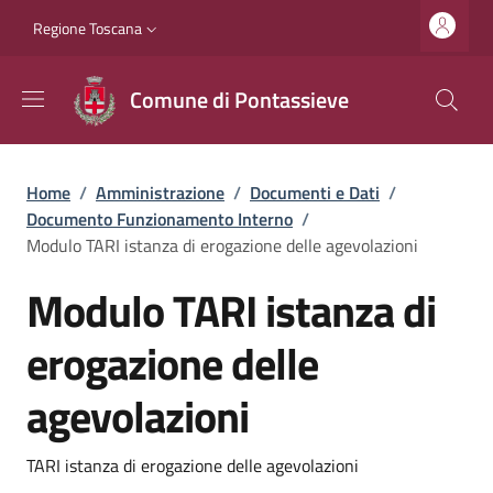
Salta al contenuto principale
Vai al contenuto del piè di pagina
Slim top
Regione Toscana
Comune di Pontassieve
Briciole di pane
Home
/
Amministrazione
/
Documenti e Dati
/
Documento Funzionamento Interno
/
Modulo TARI istanza di erogazione delle agevolazioni
Modulo TARI istanza di
erogazione delle
agevolazioni
Dettagli
TARI istanza di erogazione delle agevolazioni