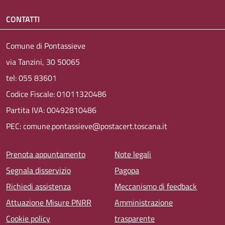
CONTATTI
Comune di Pontassieve
via Tanzini, 30 50065
tel: 055 83601
Codice Fiscale: 01011320486
Partita IVA: 00492810486
PEC: comune.pontassieve@postacert.toscana.it
Menu piè di pagina
Prenota appuntamento
Note legali
Segnala disservizio
Pagopa
Richiedi assistenza
Meccanismo di feedback
Attuazione Misure PNRR
Amministrazione
Cookie policy
trasparente