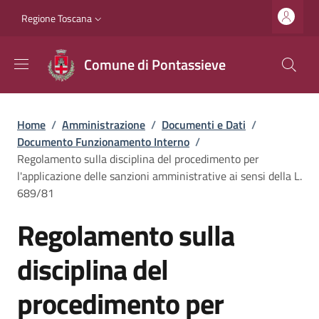
Salta al contenuto principale
Vai al contenuto del piè di pagina
Slim top
Regione Toscana
Comune di Pontassieve
Briciole di pane
Home
/
Amministrazione
/
Documenti e Dati
/
Documento Funzionamento Interno
/
Regolamento sulla disciplina del procedimento per
l'applicazione delle sanzioni amministrative ai sensi della L.
689/81
Regolamento sulla
disciplina del
procedimento per