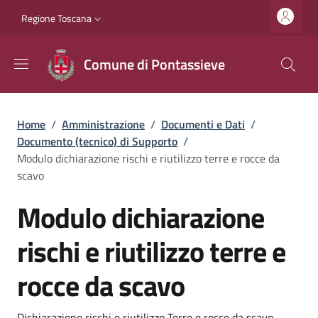
Salta al contenuto principale
Vai al contenuto del piè di pagina
Slim top
Regione Toscana
Comune di Pontassieve
Briciole di pane
Home
/
Amministrazione
/
Documenti e Dati
/
Documento (tecnico) di Supporto
/
Modulo dichiarazione rischi e riutilizzo terre e rocce da
scavo
Modulo dichiarazione
rischi e riutilizzo terre e
rocce da scavo
Dichiarazione rischi e riutilizzo Terre e rocce da scavo