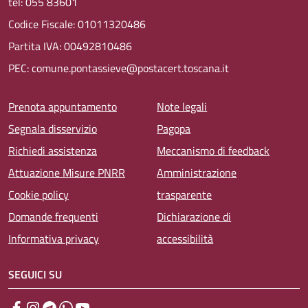
tel: 055 83601
Codice Fiscale: 01011320486
Partita IVA: 00492810486
PEC: comune.pontassieve@postacert.toscana.it
Menu piè di pagina
Prenota appuntamento
Note legali
Segnala disservizio
Pagopa
Richiedi assistenza
Meccanismo di feedback
Attuazione Misure PNRR
Amministrazione
Cookie policy
trasparente
Domande frequenti
Dichiarazione di
Informativa privacy
accessibilità
SEGUICI SU
Facebook
Instagram
Telegram
WhatsApp
YouTube