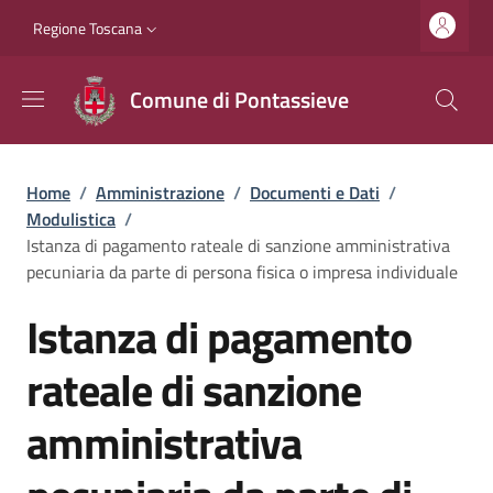
Salta al contenuto principale
Vai al contenuto del piè di pagina
Slim top
Regione Toscana
Comune di Pontassieve
Briciole di pane
Home
/
Amministrazione
/
Documenti e Dati
/
Modulistica
/
Istanza di pagamento rateale di sanzione amministrativa
pecuniaria da parte di persona fisica o impresa individuale
Istanza di pagamento
rateale di sanzione
amministrativa