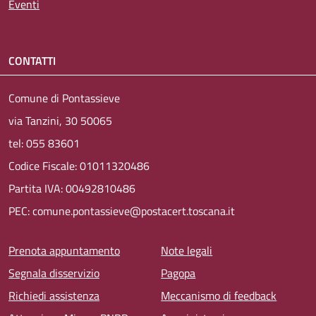
Eventi
CONTATTI
Comune di Pontassieve
via Tanzini, 30 50065
tel: 055 83601
Codice Fiscale: 01011320486
Partita IVA: 00492810486
PEC: comune.pontassieve@postacert.toscana.it
Menu piè di pagina
Prenota appuntamento
Note legali
Segnala disservizio
Pagopa
Richiedi assistenza
Meccanismo di feedback