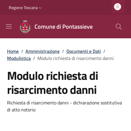
Salta al contenuto principale
Vai al contenuto del piè di pagina
Slim top
Regione Toscana
Comune di Pontassieve
Briciole di pane
Home
/
Amministrazione
/
Documenti e Dati
/
Modulistica
/
Modulo richiesta di risarcimento danni
Modulo richiesta di
risarcimento danni
Dettagli
Richiesta di risarcimento danni - dichiarazione sostitutiva
di atto notorio