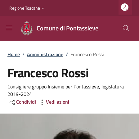
Salta al contenuto principale
Vai al contenuto del piè di pagina
Slim top
Regione Toscana
Comune di Pontassieve
Briciole di pane
Home
/
Amministrazione
/
Francesco Rossi
Francesco Rossi
Consigliere gruppo Insieme per Pontassieve, legislatura
2019-2024
Condividi
Vedi azioni
Image