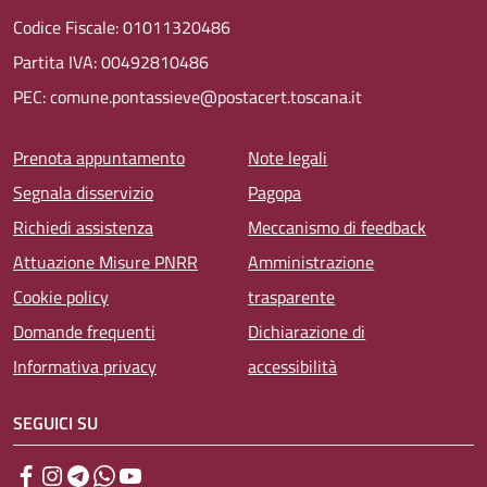
Codice Fiscale: 01011320486
Partita IVA: 00492810486
PEC: comune.pontassieve@postacert.toscana.it
Menu piè di pagina
Prenota appuntamento
Note legali
Segnala disservizio
Pagopa
Richiedi assistenza
Meccanismo di feedback
Attuazione Misure PNRR
Amministrazione
Cookie policy
trasparente
Domande frequenti
Dichiarazione di
Informativa privacy
accessibilità
SEGUICI SU
Facebook
Instagram
Telegram
WhatsApp
YouTube