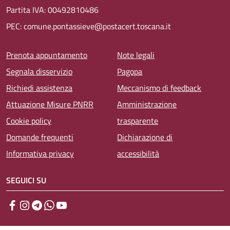
Partita IVA: 00492810486
PEC: comune.pontassieve@postacert.toscana.it
Menu piè di pagina
Prenota appuntamento
Note legali
Segnala disservizio
Pagopa
Richiedi assistenza
Meccanismo di feedback
Attuazione Misure PNRR
Amministrazione
Cookie policy
trasparente
Domande frequenti
Dichiarazione di
Informativa privacy
accessibilità
SEGUICI SU
Facebook
Instagram
Telegram
WhatsApp
YouTube