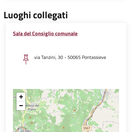
Luoghi collegati
Sala del Consiglio comunale
via Tanzini, 30 - 50065 Pontassieve
+
−