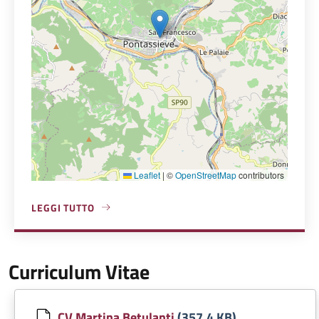
Leaflet
|
©
OpenStreetMap
contributors
LEGGI TUTTO
A PROPOSITO DI SALA DEL CONSIGLIO COMUNALE
Curriculum Vitae
Document
CV Martina Betulanti
(357.4 KB)