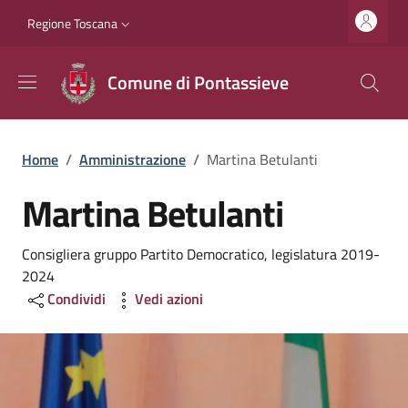
Salta al contenuto principale
Vai al contenuto del piè di pagina
Slim top
Regione Toscana
Comune di Pontassieve
Briciole di pane
Home
/
Amministrazione
/
Martina Betulanti
Martina Betulanti
Consigliera gruppo Partito Democratico, legislatura 2019-
2024
Condividi
Vedi azioni
Image