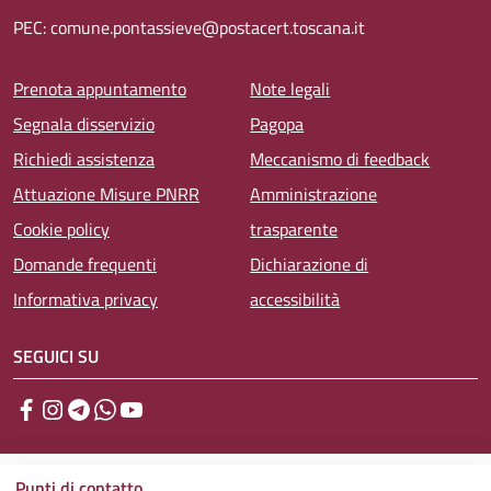
PEC: comune.pontassieve@postacert.toscana.it
Menu piè di pagina
Prenota appuntamento
Note legali
Segnala disservizio
Pagopa
Richiedi assistenza
Meccanismo di feedback
Attuazione Misure PNRR
Amministrazione
Cookie policy
trasparente
Domande frequenti
Dichiarazione di
Informativa privacy
accessibilità
SEGUICI SU
Facebook
Instagram
Telegram
WhatsApp
YouTube
Punti di contatto