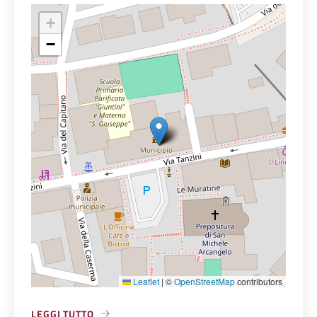
+
−
Leaflet
|
©
OpenStreetMap
contributors
LEGGI TUTTO