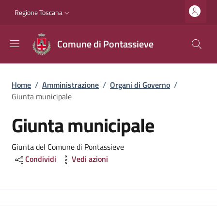
Salta al contenuto principale
Vai al contenuto del piè di pagina
Slim top
Regione Toscana
Comune di Pontassieve
Briciole di pane
Home
/
Amministrazione
/
Organi di Governo
/
Giunta municipale
Giunta municipale
Dettagli
Giunta del Comune di Pontassieve
Condividi
Vedi azioni