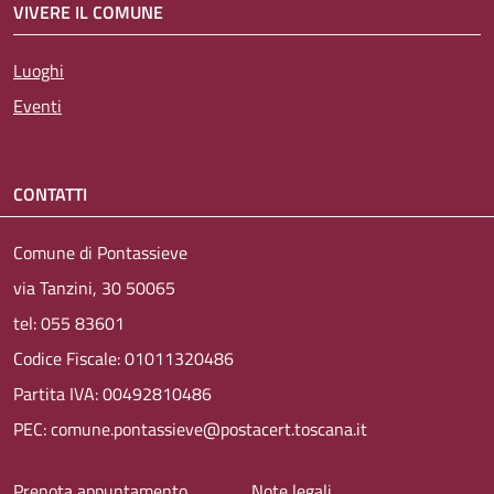
VIVERE IL COMUNE
Luoghi
Eventi
CONTATTI
Comune di Pontassieve
via Tanzini, 30 50065
tel: 055 83601
Codice Fiscale: 01011320486
Partita IVA: 00492810486
PEC: comune.pontassieve@postacert.toscana.it
Menu piè di pagina
Prenota appuntamento
Note legali