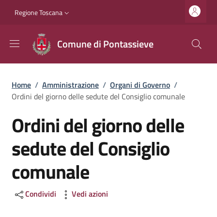
Salta al contenuto principale
Vai al contenuto del piè di pagina
Slim top
Regione Toscana
Comune di Pontassieve
Briciole di pane
Home
/
Amministrazione
/
Organi di Governo
/
Ordini del giorno delle sedute del Consiglio comunale
Ordini del giorno delle
sedute del Consiglio
comunale
Condividi
Vedi azioni