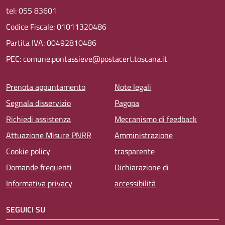
tel: 055 83601
Codice Fiscale: 01011320486
Partita IVA: 00492810486
PEC: comune.pontassieve@postacert.toscana.it
Menu piè di pagina
Prenota appuntamento
Note legali
Segnala disservizio
Pagopa
Richiedi assistenza
Meccanismo di feedback
Attuazione Misure PNRR
Amministrazione
Cookie policy
trasparente
Domande frequenti
Dichiarazione di
Informativa privacy
accessibilità
SEGUICI SU