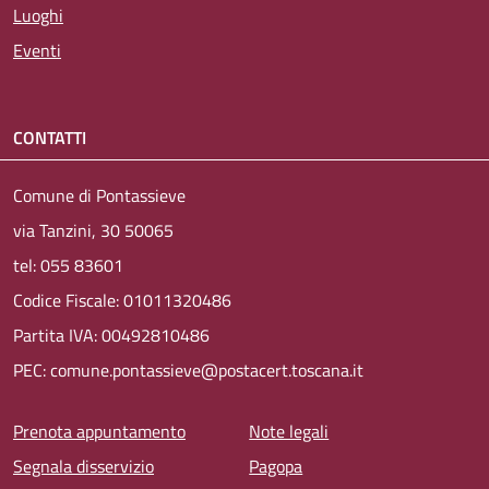
Luoghi
Eventi
CONTATTI
Comune di Pontassieve
via Tanzini, 30 50065
tel: 055 83601
Codice Fiscale: 01011320486
Partita IVA: 00492810486
PEC: comune.pontassieve@postacert.toscana.it
Menu piè di pagina
Prenota appuntamento
Note legali
Segnala disservizio
Pagopa