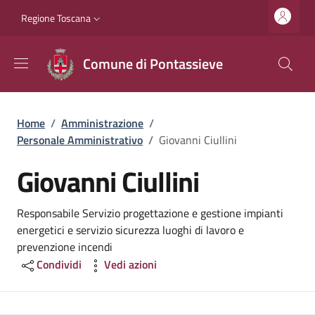
Salta al contenuto principale
Vai al contenuto del piè di pagina
Slim top
Regione Toscana
Comune di Pontassieve
Briciole di pane
Home
/
Amministrazione
/
Personale Amministrativo
/
Giovanni Ciullini
Giovanni Ciullini
Responsabile Servizio progettazione e gestione impianti
energetici e servizio sicurezza luoghi di lavoro e
prevenzione incendi
Condividi
Vedi azioni