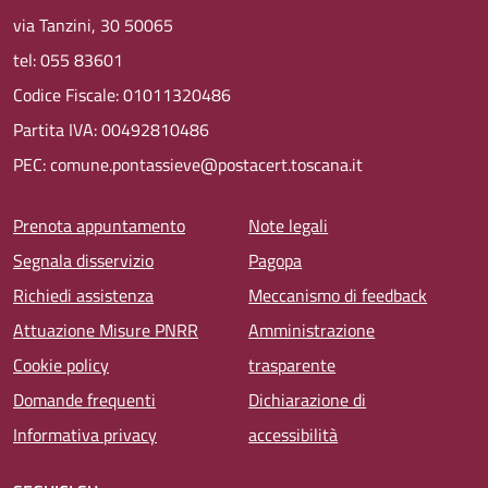
via Tanzini, 30 50065
tel: 055 83601
Codice Fiscale: 01011320486
Partita IVA: 00492810486
PEC: comune.pontassieve@postacert.toscana.it
Menu piè di pagina
Prenota appuntamento
Note legali
Segnala disservizio
Pagopa
Richiedi assistenza
Meccanismo di feedback
Attuazione Misure PNRR
Amministrazione
Cookie policy
trasparente
Domande frequenti
Dichiarazione di
Informativa privacy
accessibilità