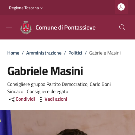
Salta al contenuto principale
Vai al contenuto del piè di pagina
Slim top
Regione Toscana
Comune di Pontassieve
Briciole di pane
Home
/
Amministrazione
/
Politici
/
Gabriele Masini
Gabriele Masini
Consigliere gruppo Partito Democratico, Carlo Boni
Sindaco | Consigliere delegato
Condividi
Vedi azioni
Image