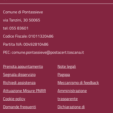
Comune di Pontassieve
via Tanzini, 30 50065
tel: 055 83601
Codice Fiscale: 01011320486
Partita IVA: 00492810486
PEC: comune.pontassieve@postacert.toscana.it
Menu piè di pagina
Prenota appuntamento
Note legali
Segnala disservizio
Pagopa
Richiedi assistenza
Meccanismo di feedback
Attuazione Misure PNRR
Amministrazione
Cookie policy
trasparente
Domande frequenti
Dichiarazione di