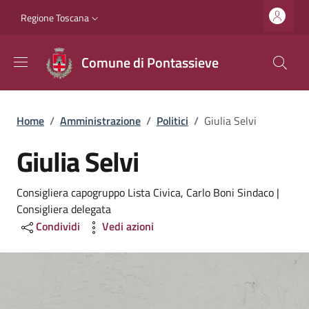
Salta al contenuto principale
Vai al contenuto del piè di pagina
Slim top
Regione Toscana
Comune di Pontassieve
Briciole di pane
Home
/
Amministrazione
/
Politici
/
Giulia Selvi
Giulia Selvi
Consigliera capogruppo Lista Civica, Carlo Boni Sindaco |
Consigliera delegata
Condividi
Vedi azioni
Image