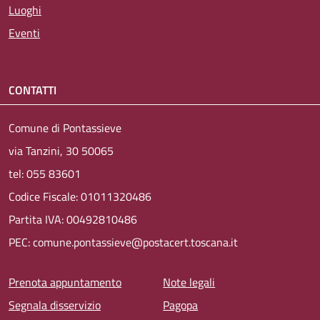
Luoghi
Eventi
CONTATTI
Comune di Pontassieve
via Tanzini, 30 50065
tel: 055 83601
Codice Fiscale: 01011320486
Partita IVA: 00492810486
PEC: comune.pontassieve@postacert.toscana.it
Menu piè di pagina
Prenota appuntamento
Note legali
Segnala disservizio
Pagopa