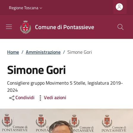
Salta al contenuto principale
Vai al contenuto del piè di pagina
Slim top
Regione Toscana
Comune di Pontassieve
Briciole di pane
Home
/
Amministrazione
/
Simone Gori
Simone Gori
Consigliere gruppo Movimento 5 Stelle, legislatura 2019-
2024
Condividi
Vedi azioni
Image