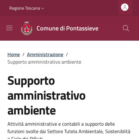
Salta al contenuto principale
Vai al contenuto del piè di pagina
Slim top
Regione Toscana
Comune di Pontassieve
Briciole di pane
Home
/
Amministrazione
/
Supporto amministrativo ambiente
Supporto
amministrativo
ambiente
Dettagli
Attività amministrative e contabili a supporto delle
funzioni svolte dai Settore Tutela Ambientale, Sosteniblità
e Ciclo dei Rifiuti