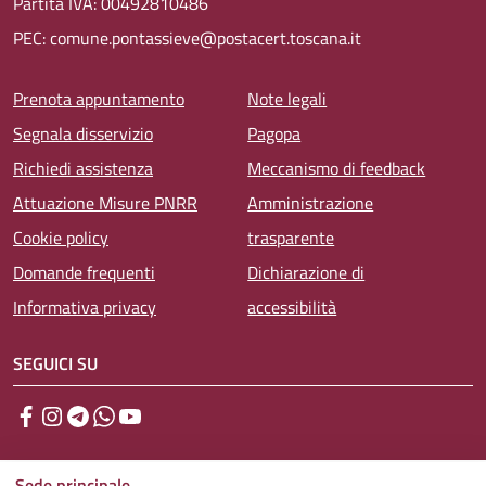
Partita IVA: 00492810486
PEC: comune.pontassieve@postacert.toscana.it
Menu piè di pagina
Prenota appuntamento
Note legali
Segnala disservizio
Pagopa
Richiedi assistenza
Meccanismo di feedback
Attuazione Misure PNRR
Amministrazione
Cookie policy
trasparente
Domande frequenti
Dichiarazione di
Informativa privacy
accessibilità
SEGUICI SU
Facebook
Instagram
Telegram
WhatsApp
YouTube
Sede principale