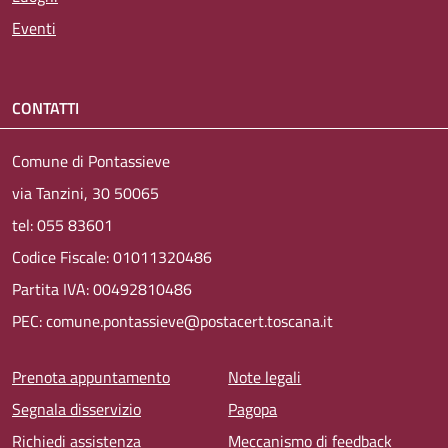
Eventi
CONTATTI
Comune di Pontassieve
via Tanzini, 30 50065
tel: 055 83601
Codice Fiscale: 01011320486
Partita IVA: 00492810486
PEC: comune.pontassieve@postacert.toscana.it
Menu piè di pagina
Prenota appuntamento
Note legali
Segnala disservizio
Pagopa
Richiedi assistenza
Meccanismo di feedback