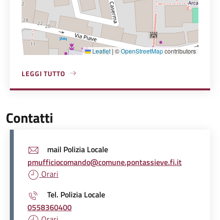
Leaflet
|
©
OpenStreetMap
contributors
LEGGI TUTTO
A PROPOSITO DI POLIZIA LOCALE
Contatti
mail Polizia Locale
pmufficiocomando@comune.pontassieve.fi.it
Orari
Tel. Polizia Locale
0558360400
Orari