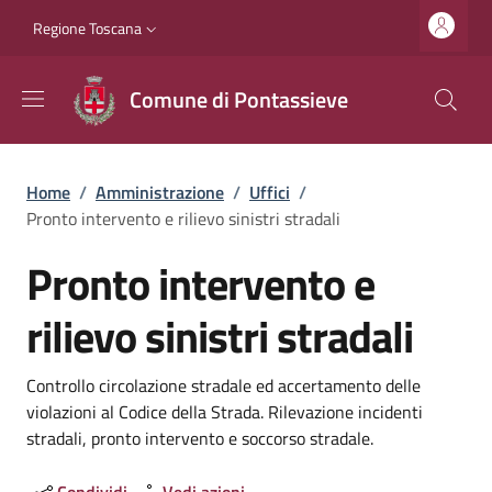
Salta al contenuto principale
Vai al contenuto del piè di pagina
Slim top
Regione Toscana
Comune di Pontassieve
Briciole di pane
Home
/
Amministrazione
/
Uffici
/
Pronto intervento e rilievo sinistri stradali
Pronto intervento e
rilievo sinistri stradali
Dettagli
Controllo circolazione stradale ed accertamento delle
violazioni al Codice della Strada. Rilevazione incidenti
stradali, pronto intervento e soccorso stradale.
Condividi
Vedi azioni