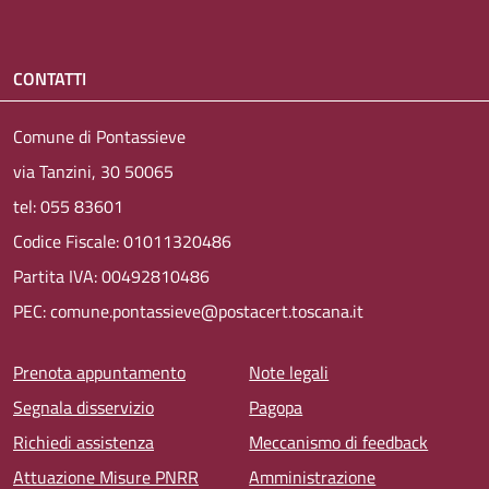
CONTATTI
Comune di Pontassieve
via Tanzini, 30 50065
tel: 055 83601
Codice Fiscale: 01011320486
Partita IVA: 00492810486
PEC: comune.pontassieve@postacert.toscana.it
Menu piè di pagina
Prenota appuntamento
Note legali
Segnala disservizio
Pagopa
Richiedi assistenza
Meccanismo di feedback
Attuazione Misure PNRR
Amministrazione