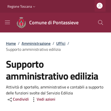
Salta al contenuto principale
Vai al contenuto del piè di pagina
Slim top
Regione Toscana
Comune di Pontassieve
Briciole di pane
Home
/
Amministrazione
/
Uffici
/
Supporto amministrativo edilizia
Supporto
amministrativo edilizia
Dettagli
Attività di sportello, amministrative e contabili a supporto
delle funzioni svolte dal Servizio Edilizia
Condividi
Vedi azioni