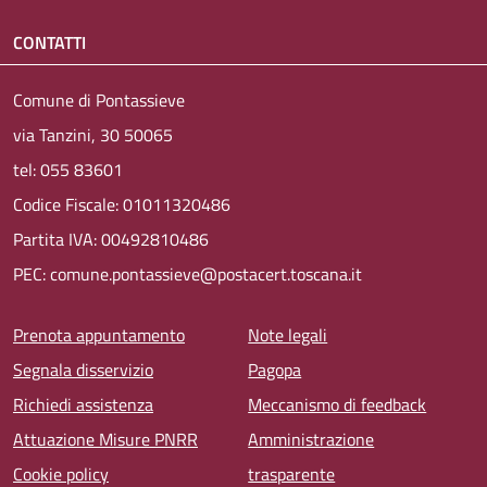
CONTATTI
Comune di Pontassieve
via Tanzini, 30 50065
tel: 055 83601
Codice Fiscale: 01011320486
Partita IVA: 00492810486
PEC: comune.pontassieve@postacert.toscana.it
Menu piè di pagina
Prenota appuntamento
Note legali
Segnala disservizio
Pagopa
Richiedi assistenza
Meccanismo di feedback
Attuazione Misure PNRR
Amministrazione
Cookie policy
trasparente