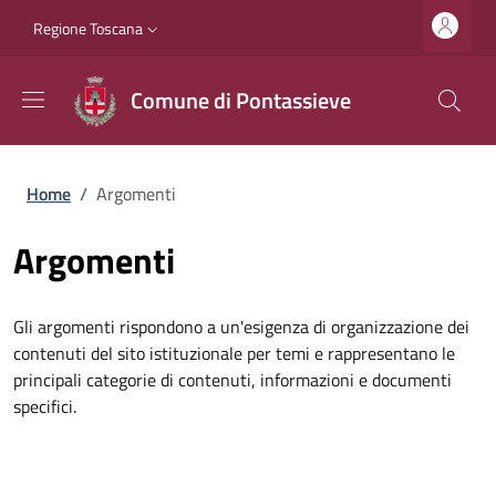
Salta al contenuto principale
Vai al contenuto del piè di pagina
Slim top
Regione Toscana
Comune di Pontassieve
Briciole di pane
Home
/
Argomenti
Argomenti
Gli argomenti rispondono a un'esigenza di organizzazione dei
contenuti del sito istituzionale per temi e rappresentano le
principali categorie di contenuti, informazioni e documenti
specifici.