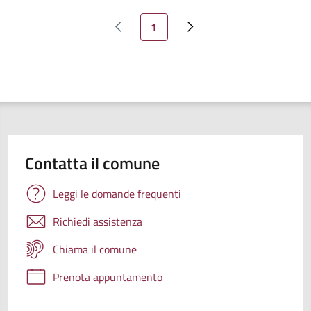
Pagina attuale
1
Pagina precedente
Pagina successiva
Contatta il comune
Leggi le domande frequenti
Richiedi assistenza
Chiama il comune
Prenota appuntamento