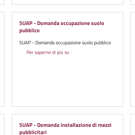
SUAP - Domanda occupazione suolo
pubblico
SUAP - Domanda occupazione suolo pubblico
SUAP - Domanda occupazione su
Per saperne di più su
ssione occupazione temporanea di spazi ed aree pubbliche mediant
SUAP - Domanda installazione di mezzi
pubblicitari