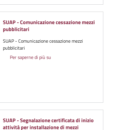
SUAP - Comunicazione cessazione mezzi
pubblicitari
SUAP - Comunicazione cessazione mezzi
pubblicitari
olo pubblico
SUAP - Comunicazione cessazione mezzi 
Per saperne di più su
e strutture esterne per ristoro all’aperto Dehors
SUAP - Segnalazione certificata di inizio
attività per installazione di mezzi