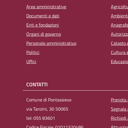
Aree amministrative
Agricolt
Documenti e dati
Ambient
Enti e fondazioni
Anagrafe,
Organi di governo
Autorizz
Personale amministrativo
Catasto 
Politici
Cultura 
Uffici
Educazio
CONTATTI
Men
Comune di Pontassieve
Prenota
via Tanzini, 30 50065
Segnala 
tel: 055 83601
Richiedi
Codice Fiscale: 01011320486
Attuazi