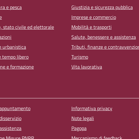
ura e pesca
Giustizia e sicurezza pubblica
e
Imprese e commercio
 stato civile ed elettorale
Mobilità e trasporti
azioni
Salute, benessere e assistenza
e urbanistica
Tributi, finanze e contravvenzio
e tempo libero
Turismo
ne e formazione
Vita lavorativa
u piè di pagina
 appuntamento
Informativa privacy
disservizio
Note legali
 assistenza
Pagopa
one Misure PNRR
Meccanismo di feedback