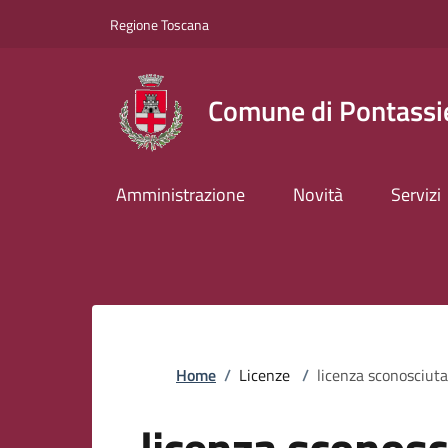
Slim top
Salta al contenuto principale
Vai al contenuto del piè di pagina
Regione Toscana
Comune di Pontassi
Amministrazione
Novità
Servizi
Briciole di pane
Home
/
Licenze
/
licenza sconosciuta