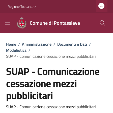
Salta al contenuto principale
Vai al contenuto del piè di pagina
Slim top
Regione Toscana
Comune di Pontassieve
Briciole di pane
Home
/
Amministrazione
/
Documenti e Dati
/
Modulistica
/
SUAP - Comunicazione cessazione mezzi pubblicitari
SUAP - Comunicazione
cessazione mezzi
pubblicitari
Dettagli
SUAP - Comunicazione cessazione mezzi pubblicitari