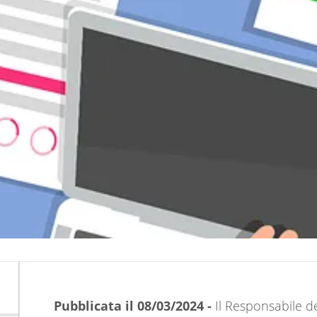
Descrizione
Pubblicata il 08/03/2024 -
Il Responsabile d