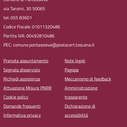
via Tanzini, 30 50065
tel: 055 83601
Codice Fiscale: 01011320486
Partita IVA: 00492810486
PEC: comune.pontassieve@postacert.toscana.it
Menu piè di pagina
Prenota appuntamento
Note legali
Segnala disservizio
Pagopa
Richiedi assistenza
Meccanismo di feedback
Attuazione Misure PNRR
Amministrazione
Cookie policy
trasparente
Domande frequenti
Dichiarazione di
Informativa privacy
accessibilità