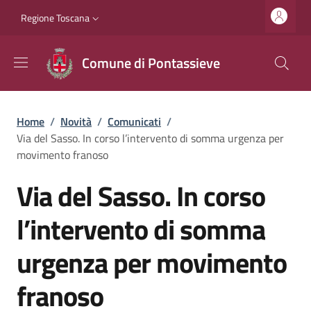
Salta al contenuto principale
Vai al contenuto del piè di pagina
Slim top
Regione Toscana
Comune di Pontassieve
Briciole di pane
Home
/
Novità
/
Comunicati
/
Via del Sasso. In corso l’intervento di somma urgenza per
movimento franoso
Via del Sasso. In corso
l’intervento di somma
urgenza per movimento
franoso