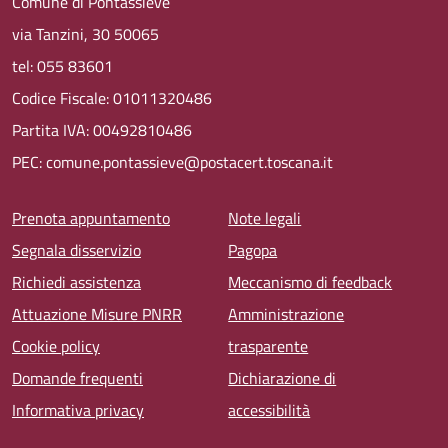
Comune di Pontassieve
via Tanzini, 30 50065
tel: 055 83601
Codice Fiscale: 01011320486
Partita IVA: 00492810486
PEC: comune.pontassieve@postacert.toscana.it
Menu piè di pagina
Prenota appuntamento
Note legali
Segnala disservizio
Pagopa
Richiedi assistenza
Meccanismo di feedback
Attuazione Misure PNRR
Amministrazione
Cookie policy
trasparente
Domande frequenti
Dichiarazione di
Informativa privacy
accessibilità