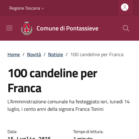
Salta al contenuto principale
Vai al contenuto del piè di pagina
Slim top
Regione Toscana
Comune di Pontassieve
Briciole di pane
Home
/
Novità
/
Notizie
/
100 candeline per Franca
100 candeline per
Franca
Dettagli
Descrizione breve
L’Amministrazione comunale ha festeggiato ieri, lunedì 14
luglio, i cento anni della signora Franca Tonini
Data:
Tempo di lettura:
1 minuto
15 Luglio 2025