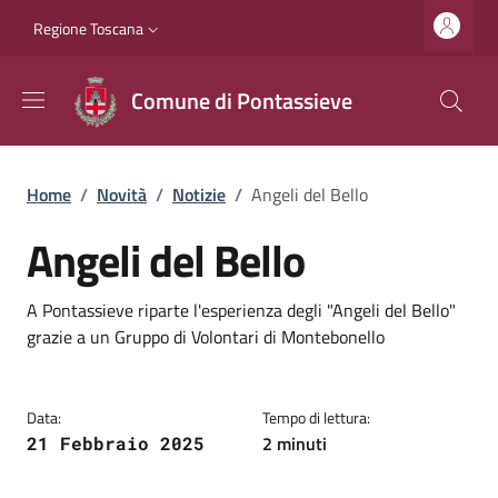
Salta al contenuto principale
Vai al contenuto del piè di pagina
Slim top
Regione Toscana
Comune di Pontassieve
Briciole di pane
Home
/
Novità
/
Notizie
/
Angeli del Bello
Angeli del Bello
Dettagli
Descrizione breve
A Pontassieve riparte l'esperienza degli "Angeli del Bello"
grazie a un Gruppo di Volontari di Montebonello
Data:
Tempo di lettura:
2 minuti
21 Febbraio 2025