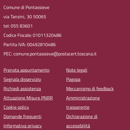
Comune di Pontassieve
via Tanzini, 30 50065
tel: 055 83601
Codice Fiscale: 01011320486
Partita IVA: 00492810486
PEC: comune.pontassieve@postacert.toscana.it
Menu piè di pagina
Prenota appuntamento
Note legali
Segnala disservizio
Pagopa
Richiedi assistenza
Meccanismo di feedback
Attuazione Misure PNRR
Amministrazione
Cookie policy
trasparente
Domande frequenti
Dichiarazione di
Informativa privacy
accessibilità