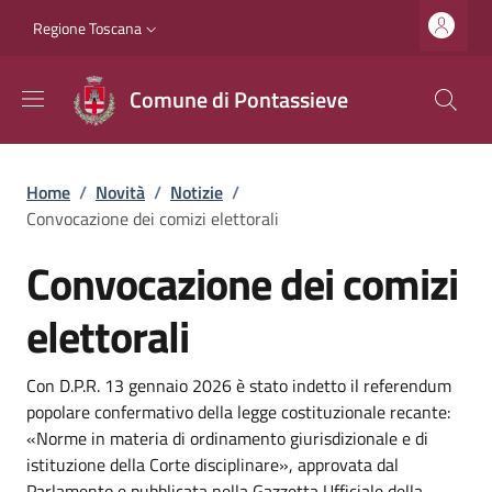
Salta al contenuto principale
Vai al contenuto del piè di pagina
Slim top
Regione Toscana
Comune di Pontassieve
Briciole di pane
Home
/
Novità
/
Notizie
/
Convocazione dei comizi elettorali
Convocazione dei comizi
elettorali
Dettagli
Descrizione breve
Con D.P.R. 13 gennaio 2026 è stato indetto il referendum
popolare confermativo della legge costituzionale recante:
«Norme in materia di ordinamento giurisdizionale e di
istituzione della Corte disciplinare», approvata dal
Parlamento e pubblicata nella Gazzetta Ufficiale della