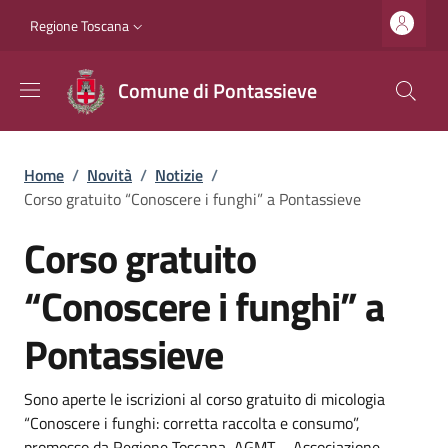
Salta al contenuto principale
Vai al contenuto del piè di pagina
Slim top
Regione Toscana
Comune di Pontassieve
Briciole di pane
Home
/
Novità
/
Notizie
/
Corso gratuito “Conoscere i funghi” a Pontassieve
Corso gratuito
“Conoscere i funghi” a
Pontassieve
Dettagli
Descrizione breve
Sono aperte le iscrizioni al corso gratuito di micologia
“Conoscere i funghi: corretta raccolta e consumo”,
promosso da Regione Toscana, AGMT – Associazione