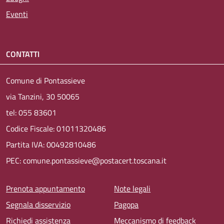
Eventi
CONTATTI
Comune di Pontassieve
via Tanzini, 30 50065
tel: 055 83601
Codice Fiscale: 01011320486
Partita IVA: 00492810486
PEC: comune.pontassieve@postacert.toscana.it
Menu piè di pagina
Prenota appuntamento
Note legali
Segnala disservizio
Pagopa
Richiedi assistenza
Meccanismo di feedback