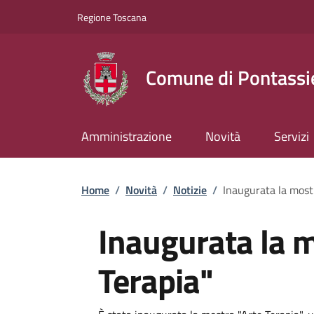
Slim top
Salta al contenuto principale
Vai al contenuto del piè di pagina
Regione Toscana
Comune di Pontassi
Amministrazione
Novità
Servizi
Briciole di pane
Home
/
Novità
/
Notizie
/
Inaugurata la most
Inaugurata la m
Terapia"