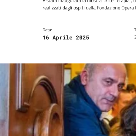
Dettagli
Descrizione breve
È stata inaugurata la mostra "Arte Terapia", u
realizzati dagli ospiti della Fondazione Oper
Data:
16 Aprile 2025
Image