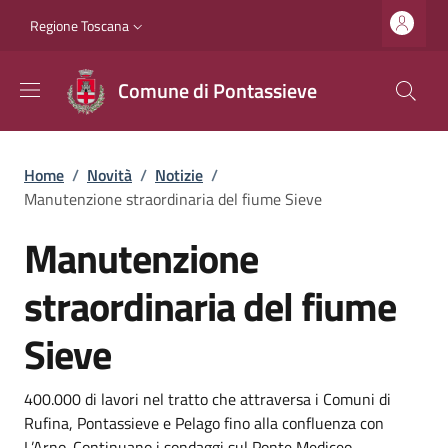
Salta al contenuto principale
Vai al contenuto del piè di pagina
Slim top
Regione Toscana
Comune di Pontassieve
Briciole di pane
Home
/
Novità
/
Notizie
/
Manutenzione straordinaria del fiume Sieve
Manutenzione
straordinaria del fiume
Sieve
Dettagli
Descrizione breve
400.000 di lavori nel tratto che attraversa i Comuni di
Rufina, Pontassieve e Pelago fino alla confluenza con
L’Arno. Continuano i sondaggi sul Ponte Mediceo