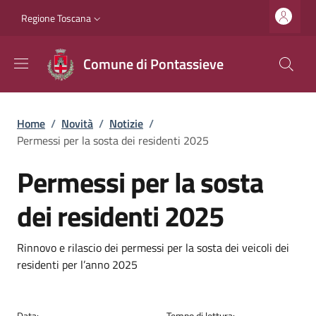
Salta al contenuto principale
Vai al contenuto del piè di pagina
Slim top
Regione Toscana
Comune di Pontassieve
Briciole di pane
Home
/
Novità
/
Notizie
/
Permessi per la sosta dei residenti 2025
Permessi per la sosta
dei residenti 2025
Dettagli
Descrizione breve
Rinnovo e rilascio dei permessi per la sosta dei veicoli dei
residenti per l’anno 2025
Data:
Tempo di lettura: