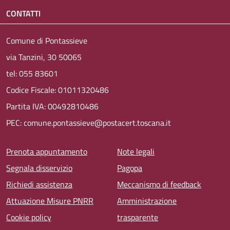
CONTATTI
Comune di Pontassieve
via Tanzini, 30 50065
tel: 055 83601
Codice Fiscale: 01011320486
Partita IVA: 00492810486
PEC: comune.pontassieve@postacert.toscana.it
Menu piè di pagina
Prenota appuntamento
Note legali
Segnala disservizio
Pagopa
Richiedi assistenza
Meccanismo di feedback
Attuazione Misure PNRR
Amministrazione
Cookie policy
trasparente