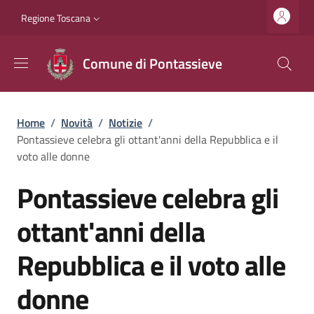
Salta al contenuto principale
Vai al contenuto del piè di pagina
Slim top
Regione Toscana
Comune di Pontassieve
Briciole di pane
Home
/
Novità
/
Notizie
/
Pontassieve celebra gli ottant'anni della Repubblica e il
voto alle donne
Pontassieve celebra gli
ottant'anni della
Repubblica e il voto alle
donne