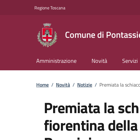
Slim top
Salta al contenuto principale
Vai al contenuto del piè di pagina
Regione Toscana
Comune di Pontassi
Amministrazione
Novità
Servizi
Briciole di pane
Home
/
Novità
/
Notizie
/
Premiata la schiacc
Premiata la schi
fiorentina della