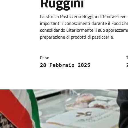
Ruggini
Dettagli
Descrizione breve
La storica Pasticceria Ruggini di Pontassiev
importanti riconoscimenti durante il Food Chal
consolidando ulteriormente il suo apprezzamen
preparazione di prodotti di pasticceria.
Data:
28 Febbraio 2025
Image