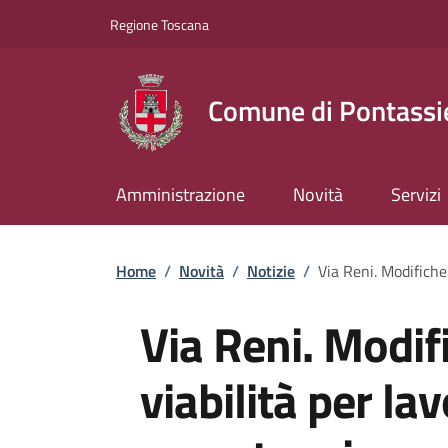
Slim top
Salta al contenuto principale
Vai al contenuto del piè di pagina
Regione Toscana
Comune di Pontassi
Amministrazione
Novità
Servizi
Briciole di pane
Home
/
Novità
/
Notizie
/
Via Reni. Modifiche 
Via Reni. Modifi
viabilità per lav