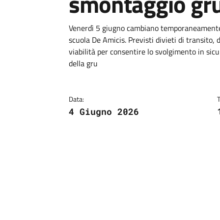
smontaggio gr
Dettagli
Descrizione breve
Venerdì 5 giugno cambiano temporaneamente ci
scuola De Amicis. Previsti divieti di transito, 
viabilità per consentire lo svolgimento in sic
della gru
Data:
4 Giugno 2026
Image