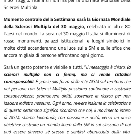
Sclerosi Multipla
Momento centrale della Settimana sarà la Giornata Mondiale
della Sclerosi Multipla del 30 maggio
, celebrata in oltre 80
Paesi del mondo. La sera del 30 maggio l’Italia si illuminerà di
rosso: monumenti, palazzi istituzionali e luoghi simbolici in
molte città accenderanno una luce sulla SM e sulle sfide che
ancora migliaia di persone affrontano ogni giorno.
Sarà un gesto potente e visibile a tutti. “
Il messaggio è chiaro:
la
sclerosi multipla non ci ferma, ma ci rende cittadini
corresponsabili
. È grazie alla forza della rete AISM sul territorio che
noi persone con Sclerosi Multipla possiamo continuare a costruire
consapevolezza, promuovere diritti, sostenere la ricerca per non
lasciare indietro nessuno. Ogni anno, rivivere insieme la celebrazione
di questa settimana significa ricordarci che noi, il movimento intero
di AISM, stiamo lavorando, con passione e unità, verso un unico
obiettivo: costruire un mondo libero dalla SM in cui ciascuno di noi
può essere davvero sé stesso e sentirsi abbracciato dalla vita.