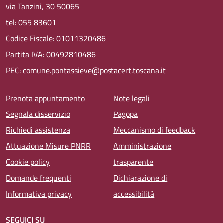
via Tanzini, 30 50065
tel: 055 83601
Codice Fiscale: 01011320486
Partita IVA: 00492810486
PEC: comune.pontassieve@postacert.toscana.it
Menu piè di pagina
Prenota appuntamento
Note legali
Segnala disservizio
Pagopa
Richiedi assistenza
Meccanismo di feedback
Attuazione Misure PNRR
Amministrazione
Cookie policy
trasparente
Domande frequenti
Dichiarazione di
Informativa privacy
accessibilità
SEGUICI SU