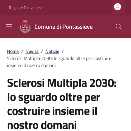
Salta al contenuto principale
Vai al contenuto del piè di pagina
Slim top
Regione Toscana
Comune di Pontassieve
Briciole di pane
Home
/
Novità
/
Notizie
/
Sclerosi Multipla 2030: lo sguardo oltre per costruire
insieme il nostro domani
Sclerosi Multipla 2030:
lo sguardo oltre per
costruire insieme il
nostro domani