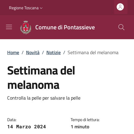
Salta al contenuto principale
Vai al contenuto del piè di pagina
Slim top
Regione Toscana
Comune di Pontassieve
Briciole di pane
Home
/
Novità
/
Notizie
/
Settimana del melanoma
Settimana del
melanoma
Dettagli
Descrizione breve
Controlla la pelle per salvare la pelle
Data:
Tempo di lettura:
1 minuto
14 Marzo 2024