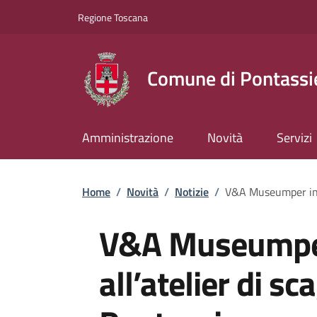
Slim top
Salta al contenuto principale
Vai al contenuto del piè di pagina
Regione Toscana
Comune di Pontassi
Amministrazione
Novità
Servizi
Briciole di pane
Home
/
Novità
/
Notizie
/
V&A Museumper in vi
V&A Museumper 
all’atelier di sca