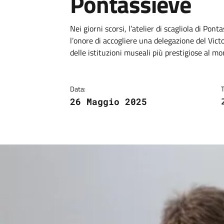
Pontassieve
Dettagli
Descrizione breve
Nei giorni scorsi, l’atelier di scagliola di Pon
l’onore di accogliere una delegazione del Vic
delle istituzioni museali più prestigiose al mo
Data:
26 Maggio 2025
Image