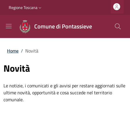
Salta al contenuto principale
Vai al contenuto del piè di pagina
Slim top
Regione Toscana
Comune di Pontassieve
Briciole di pane
Home
/
Novità
Novità
Le notizie, i comunicati e gli avvisi per restare aggiornati sulle
ultime novità, opportunità e cosa succede nel territorio
comunale.