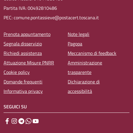
Partita IVA: 00492810486
PEC: comune.pontassieve@postacert.toscana.it
Menu piè di pagina
Prenota appuntamento
Note legali
Segnala disservizio
Pagopa
Richiedi assistenza
Meccanismo di feedback
Attuazione Misure PNRR
Amministrazione
Cookie policy
trasparente
Domande frequenti
Dichiarazione di
Informativa privacy
accessibilità
SEGUICI SU
Facebook
Instagram
Telegram
WhatsApp
YouTube